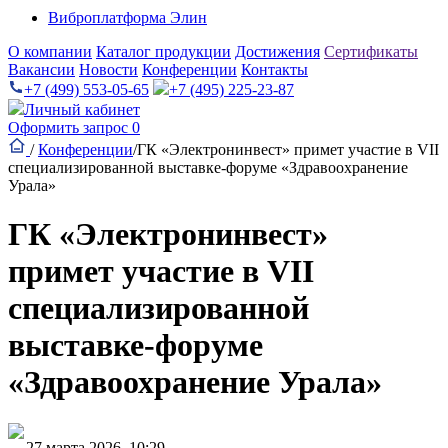
Виброплатформа Элин
О компании
Каталог продукции
Достижения
Сертификаты
Вакансии
Новости
Конференции
Контакты
+7 (499) 553-05-65
+7 (495) 225-23-87
Личный кабинет
Оформить запрос
0
/
Конференции
/
ГК «Электронинвест» примет участие в VII
специализированной выставке-форуме «Здравоохранение
Урала»
ГК «Электронинвест»
примет участие в VII
специализированной
выставке-форуме
«Здравоохранение Урала»
27 марта 2026, 10:29