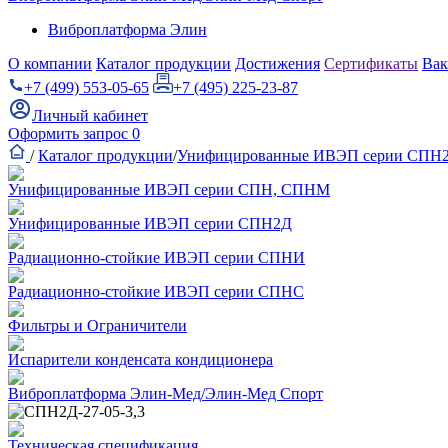
Виброплатформа Элин
О компании
Каталог продукции
Достижения
Сертификаты
Вак
+7 (499) 553-05-65
+7 (495) 225-23-87
Личный кабинет
Оформить запрос
0
/
Каталог продукции
/
Унифицированные ИВЭП серии СПН
Унифицированные ИВЭП серии СПН, СПНМ
Унифицированные ИВЭП серии СПН2Д
Радиационно-стойкие ИВЭП серии СПНИ
Радиационно-стойкие ИВЭП серии СПНС
Фильтры и Ограничители
Испарители конденсата кондиционера
Виброплатформа Элин-Мед/Элин-Мед Спорт
Техническая спецификация