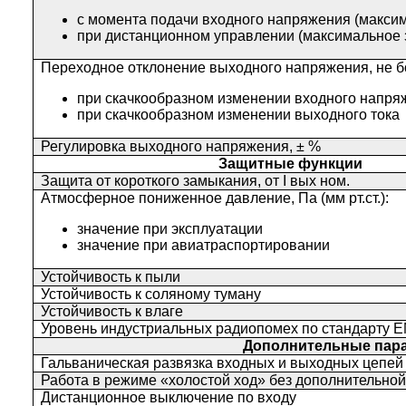
с момента подачи входного напряжения (макси
при дистанционном управлении (максимальное 
Переходное отклонение выходного напряжения, не б
при скачкообразном изменении входного напря
при скачкообразном изменении выходного тока
Регулировка выходного напряжения,
± %
Защитные функции
Защита от короткого замыкания, от I вых ном.
Атмосферное пониженное давление, Па (мм рт.ст.):
значение при эксплуатации
значение при авиатраспортировании
Устойчивость к пыли
Устойчивость к соляному туману
Устойчивость к влаге
Уровень индустриальных радиопомех по стандарту 
Дополнительные пар
Гальваническая развязка входных и выходных цепей 
Работа в режиме «холостой ход» без дополнительной
Дистанционное выключение по входу