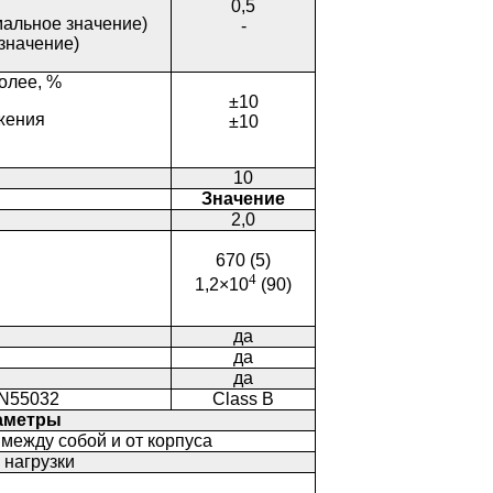
0,5
мальное значение)
-
значение)
олее, %
±10
жения
±10
10
Значение
2,0
670 (5)
4
1,2×10
(90)
да
да
да
EN55032
Class B
аметры
между собой и от корпуса
 нагрузки