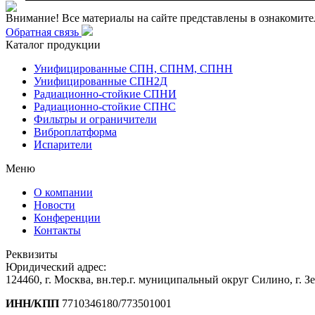
Внимание! Все материалы на сайте представлены в ознакомите
Обратная связь
Каталог продукции
Унифицированные СПН, СПНМ, СПНН
Унифицированные СПН2Д
Радиационно-стойкие СПНИ
Радиационно-стойкие СПНС
Фильтры и ограничители
Виброплатформа
Испарители
Меню
О компании
Новости
Конференции
Контакты
Реквизиты
Юридический адрес:
124460, г. Москва, вн.тер.г. муниципальный округ Силино, г. З
ИНН/КПП
7710346180/773501001