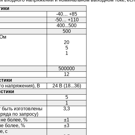
тики
-40… +85
-50… +110
400...500
500
МОм
20
5
1
500000
12
стики
о напряжения), В
24 В (18...36)
стики
5
1
 быть изготовлены
3,3
ряда по запросу)
 не более, %
±1
е более, %
±3
е, с