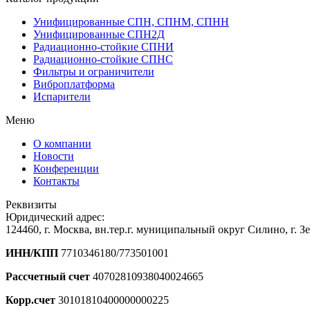
Унифицированные СПН, СПНМ, СПНН
Унифицированные СПН2Д
Радиационно-стойкие СПНИ
Радиационно-стойкие СПНС
Фильтры и ограничители
Виброплатформа
Испарители
Меню
О компании
Новости
Конференции
Контакты
Реквизиты
Юридический адрес:
124460, г. Москва, вн.тер.г. муниципальный округ Силино, г. З
ИНН/КПП
7710346180/773501001
Рассчетный счет
40702810938040024665
Корр.счет
30101810400000000225